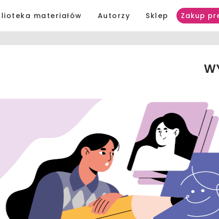
blioteka materiałów
Autorzy
Sklep
Zakup pr
WY