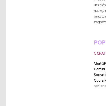
uczniów
naukę, 
oraz zn
zagroże
POP
1. CHA
ChatGP
Gemini
Socrati
Quora 
miejsc