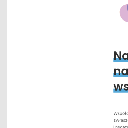
Na
na
ws
Współc
zwłaszc
i nega