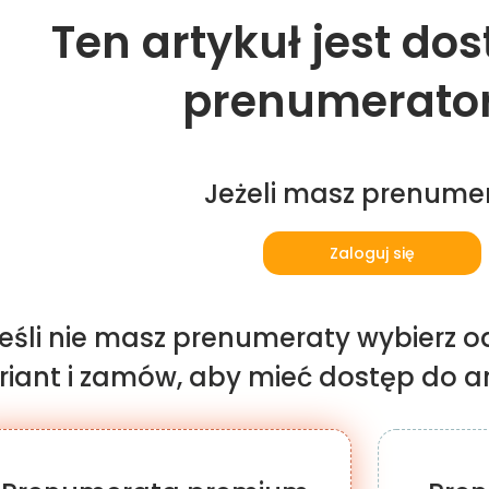
Ten artykuł jest do
prenumerato
Jeżeli masz prenume
Zaloguj się
eśli nie masz prenumeraty wybierz o
iant i zamów, aby mieć dostęp do art