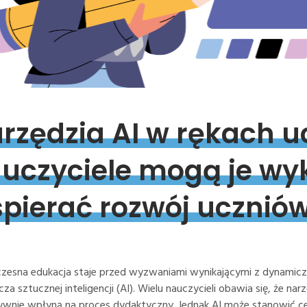
rzędzia 
AI 
w 
rękach 
u
uczyciele 
mogą 
je 
wyk
pierać 
rozwój 
ucznió
zesna edukacja staje przed wyzwaniami wynikającymi z dynamicz
za sztucznej inteligencji (AI). Wielu nauczycieli obawia się, że n
tywnie wpłyną na proces dydaktyczny. Jednak AI może stanowić c