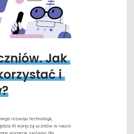
czniów. 
Jak 
orzystać 
i 
w?
nego rozwoju technologii,
arzędzia AI wyręczą uczniów w nauce
enne wsparcie zarówno dla