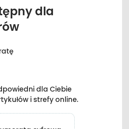
stępny dla
rów
ratę
dpowiedni dla Ciebie
ykułów i strefy online.