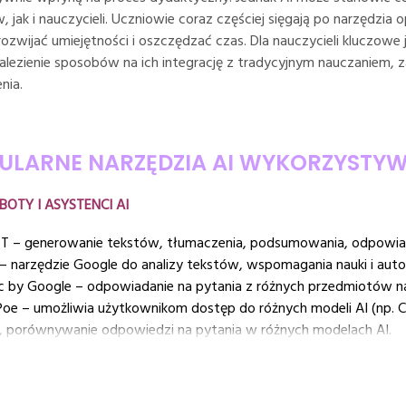
, jak i nauczycieli. Uczniowie coraz częściej sięgają po narzędzia 
rozwijać umiejętności i oszczędzać czas. Dla nauczycieli kluczowe 
alezienie sposobów na ich integrację z tradycyjnym nauczaniem, z
nia.
ULARNE NARZĘDZIA AI WYKORZYSTYW
TBOTY I ASYSTENCI AI
T – generowanie tekstów, tłumaczenia, podsumowania, odpowiada
 – narzędzie Google do analizy tekstów, wspomagania nauki i a
c by Google – odpowiadanie na pytania z różnych przedmiotów na
Poe – umożliwia użytkownikom dostęp do różnych modeli AI (np. 
u, porównywanie odpowiedzi na pytania w różnych modelach AI.