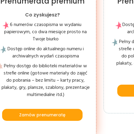
Prenumerata premium
Pre
Co zyskujesz?
6 numerów czasopisma w wydaniu
Dostę
papierowym, co dwa miesiące prosto na
ar
Twoje biurko
Pełny d
Dostęp online do aktualnego numeru i
strefie
archiwalnych wydań czasopisma
do pob
plakaty,
Pełny dostęp do biblioteki materiałów w
strefie online (gotowe materiały do zajęć
do pobrania – bez limitu – karty pracy,
plakaty, gry, plansze, szablony, prezentacje
multimedialne itd.)
Zamów prenumeratę