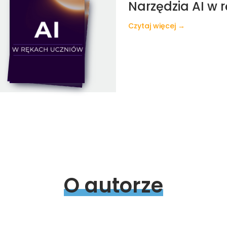
Narzędzia AI w 
Czytaj więcej →
O 
autorze