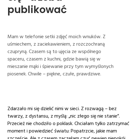
publikować
Mam w telefonie setki zdjęć moich wnuków. Z
uśmiechem, z zaciekawieniem, z rozczochraną
czupryną. Czasem są to ujęcia ze wspólnego
spaceru, czasem z kuchni, gdzie bawią się w
mieszanie mąki i śpiewanie przy tym wymyślonych
piosenek. Chwile – piękne, czułe, prawdziwe.
Zdarzało mi się dzielić nimi w sieci. Z rozwagą – bez
twarzy, z dystansu, z myślą: „nic złego się nie stanie”.
Przecież nie chodziło o poklask. Chciałam tylko zatrzymać
moment i powiedzieć światu: Popatrzcie, jakie mam
szczęście. Ale z czasem zaczęłam czuć pewien niepokój.