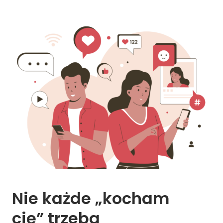
Nie 
każde 
„kocham 
cię” 
trzeba 