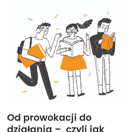
Od 
prowokacji 
do 
działania 
– 
czyli 
jak 