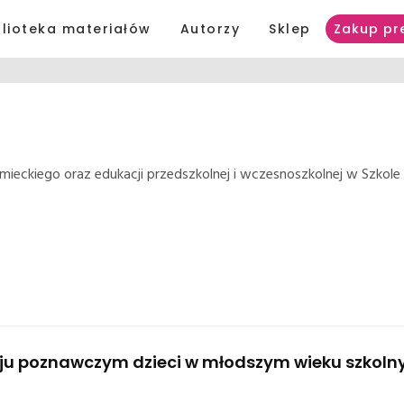
blioteka materiałów
Autorzy
Sklep
Zakup pr
iemieckiego oraz edukacji przedszkolnej i wczesnoszkolnej w Szko
oju poznawczym dzieci w młodszym wieku szkol