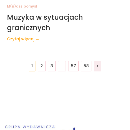
M(n)asz pomysł
Muzyka w sytuacjach
granicznych
Czytaj więcej →
1
2
3
…
57
58
>