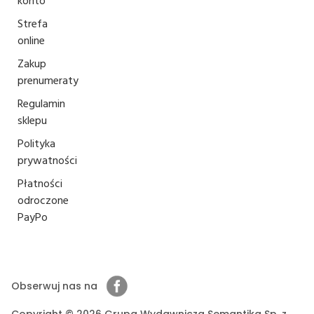
konto
Strefa
online
Zakup
prenumeraty
Regulamin
sklepu
Polityka
prywatności
Płatności
odroczone
PayPo
Obserwuj nas na
Copyright © 2026 Grupa Wydawnicza Semantika Sp. z