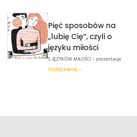
A
Pięć sposobów na
„lubię Cię”, czyli o
języku miłości
5 JĘZYKÓW MIŁOŚCI – prezentacja
Czytaj więcej →