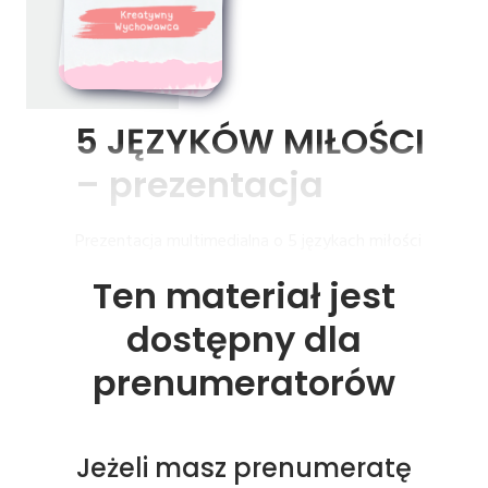
5 
JĘZYKÓW 
MIŁOŚCI 
– 
prezentacja
Prezentacja multimedialna o 5 językach miłości
Ten materiał jest
dostępny dla
prenumeratorów
Jeżeli masz prenumeratę