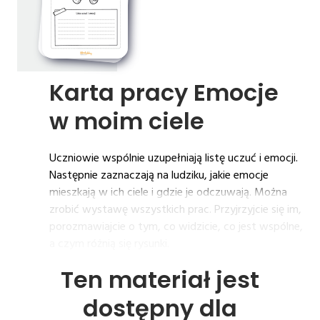
Karta 
pracy 
Emocje 
w 
moim 
ciele
Uczniowie wspólnie uzupełniają listę uczuć i emocji.
Następnie zaznaczają na ludziku, jakie emocje
mieszkają w ich ciele i gdzie je odczuwają. Można
zrobić wystawę wszystkich prac. Przyjrzyjcie się im,
porozmawiajcie o tym, co widzicie, co jest wspólne,
a czym różnią się rysunki.
Ten materiał jest
dostępny dla