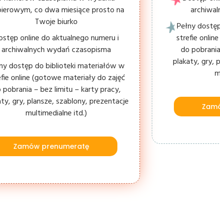
ierowym, co dwa miesiące prosto na
archiwa
Twoje biurko
Pełny dostęp
ostęp online do aktualnego numeru i
strefie onli
archiwalnych wydań czasopisma
do pobrania
plakaty, gry, 
ny dostęp do biblioteki materiałów w
m
efie online (gotowe materiały do zajęć
 pobrania – bez limitu – karty pracy,
aty, gry, plansze, szablony, prezentacje
Zamó
multimedialne itd.)
Zamów prenumeratę