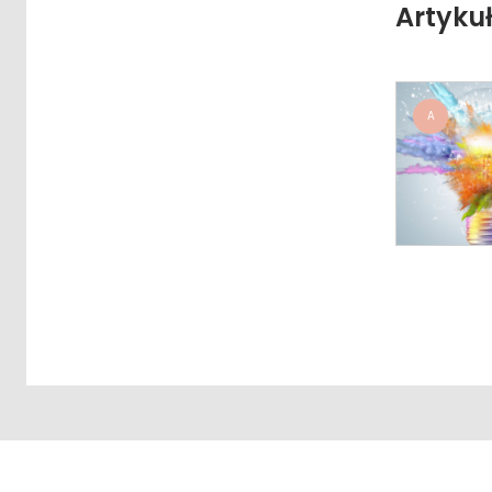
Artyku
A