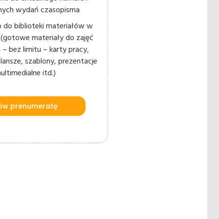
lnych wydań czasopisma
 do biblioteki materiałów w
ne (gotowe materiały do zajęć
 – bez limitu – karty pracy,
plansze, szablony, prezentacje
ultimedialne itd.)
w prenumeratę