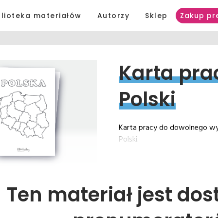
blioteka materiałów
Autorzy
Sklep
Zakup pr
Karta 
pra
Polski
Karta pracy do dowolnego wy
Polski.
Ten materiał jest dos