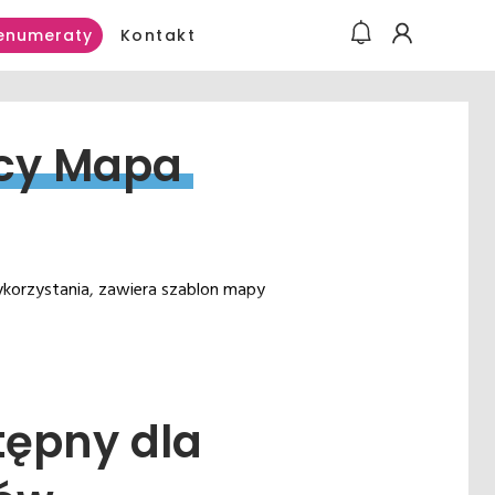
Kontakt
enumeraty
cy 
Mapa 
korzystania, zawiera szablon mapy
tępny dla