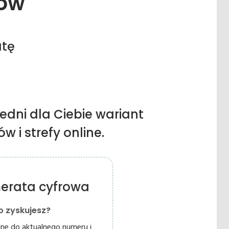
ów
atę
edni dla Ciebie wariant
 i strefy online.
erata cyfrowa
o zyskujesz?
ine do aktualnego numeru i