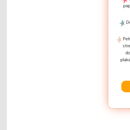
pap
D
Peł
str
do
plak