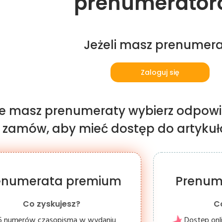
prenumerator
Jeżeli masz prenumer
Zaloguj się
nie masz prenumeraty wybierz odpowi
i zamów, aby mieć dostęp do artykułów
enumerata premium
Prenum
Co zyskujesz?
C
6 numerów czasopisma w wydaniu
Dostęp onl