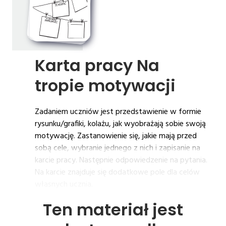
Karta 
pracy 
Na 
tropie 
motywacji
Zadaniem uczniów jest przedstawienie w formie
rysunku/grafiki, kolażu, jak wyobrażają sobie swoją
motywację. Zastanowienie się, jakie mają przed
sobą cele, wybranie jednego z nich i zapisanie na
karcie pracy. Następnie odpowiedzenie na pytania.
Na karcie znajduje się dodatkowe pole dla celów
własnych ucznia.
Ten materiał jest