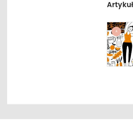
Artyku
A