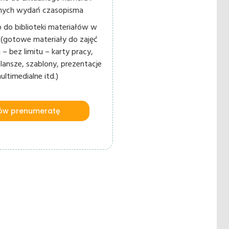
lnych wydań czasopisma
 do biblioteki materiałów w
ne (gotowe materiały do zajęć
 – bez limitu – karty pracy,
plansze, szablony, prezentacje
ultimedialne itd.)
w prenumeratę