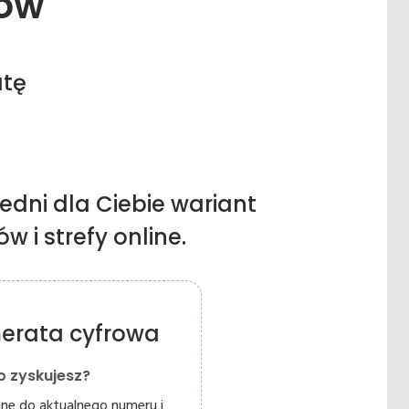
ów
atę
edni dla Ciebie wariant
 i strefy online.
erata cyfrowa
o zyskujesz?
ine do aktualnego numeru i