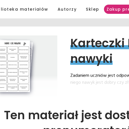
blioteka materiałów
Autorzy
Sklep
Zakup pr
Karteczki 
nawyki
Zadaniem uczniów jest odpow
niego nawyk jest dobry czy zł
Ten materiał jest dos