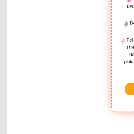
pap
D
Peł
str
do
plak