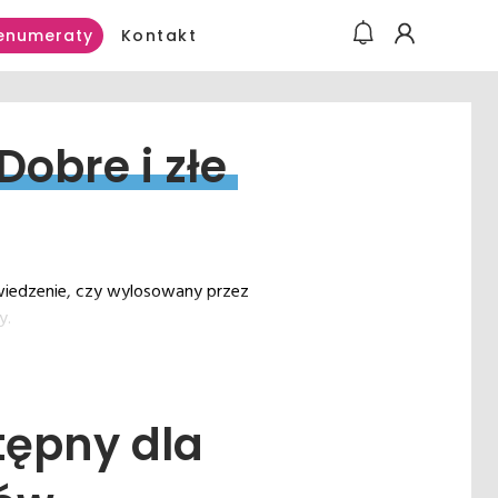
Kontakt
enumeraty
Dobre 
i 
złe 
iedzenie, czy wylosowany przez
y.
tępny dla