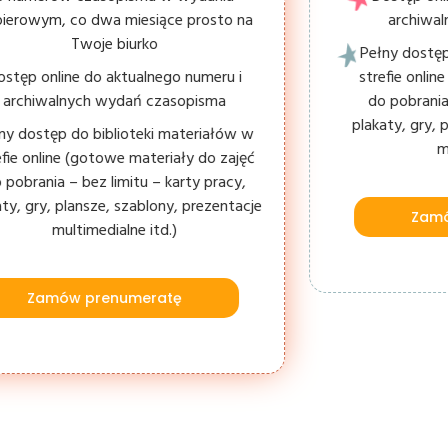
ierowym, co dwa miesiące prosto na
archiwa
Twoje biurko
Pełny dostęp
ostęp online do aktualnego numeru i
strefie onli
archiwalnych wydań czasopisma
do pobrania
plakaty, gry, 
ny dostęp do biblioteki materiałów w
m
efie online (gotowe materiały do zajęć
 pobrania – bez limitu – karty pracy,
aty, gry, plansze, szablony, prezentacje
Zamó
multimedialne itd.)
Zamów prenumeratę