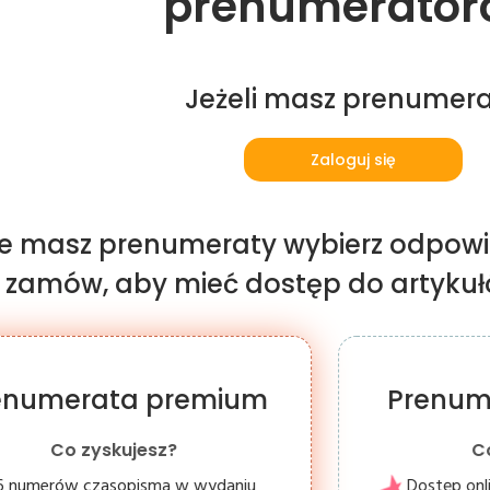
prenumerator
Jeżeli masz prenumer
Zaloguj się
nie masz prenumeraty wybierz odpowi
i zamów, aby mieć dostęp do artykułów
enumerata premium
Prenum
Co zyskujesz?
C
6 numerów czasopisma w wydaniu
Dostęp onl