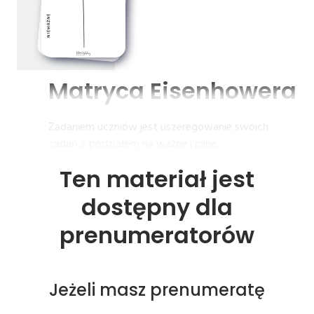
Matryca 
Eisenhowera
Zadaniem uczniów jest uszeregowanie swoich
zadań z podziałem na ważne i pilne.
Ten materiał jest
dostępny dla
prenumeratorów
Jeżeli masz prenumeratę