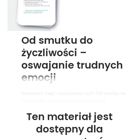
Od 
smutku 
do 
życzliwości 
– 
oswajanie 
trudnych 
emocji
Scenariusz zajęć wychowawczych: Od smutku do
życzliwości – oswajanie trudnych emocji
Ten materiał jest
dostępny dla