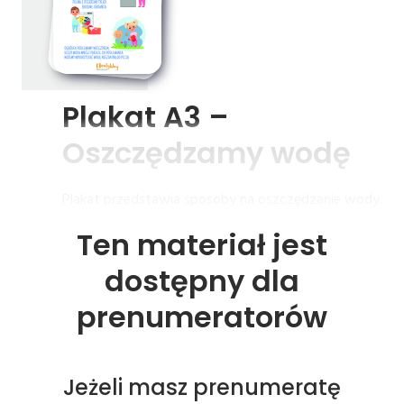
Plakat 
A3 
– 
Oszczędzamy 
wodę
Plakat przedstawia sposoby na oszczędzanie wody.
Ten materiał jest
dostępny dla
prenumeratorów
Jeżeli masz prenumeratę