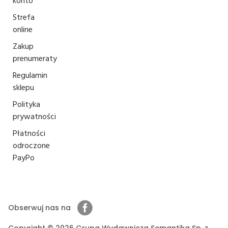
konto
Strefa
online
Zakup
prenumeraty
Regulamin
sklepu
Polityka
prywatności
Płatności
odroczone
PayPo
Obserwuj nas na
Copyright © 2026 Grupa Wydawnicza Semantika Sp. z