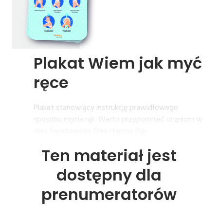
Plakat 
Wiem 
jak 
myć 
ręce
Plakat stanowiący instrukcję prawidłowego
sposobu mycia rąk. Warto przypomnieć uczniom w
dniu Światowego Dnia Higieny Rąk.
Ten materiał jest
dostępny dla
prenumeratorów