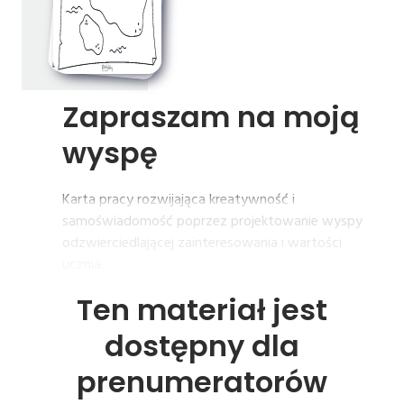
Zapraszam 
na 
moją 
wyspę
Karta pracy rozwijająca kreatywność i
samoświadomość poprzez projektowanie wyspy
odzwierciedlającej zainteresowania i wartości
ucznia.
Ten materiał jest
dostępny dla
prenumeratorów