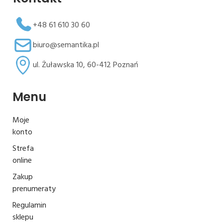
+48 61 610 30 60
biuro@semantika.pl
ul. Żuławska 10, 60-412 Poznań
Menu
Moje
konto
Strefa
online
Zakup
prenumeraty
Regulamin
sklepu