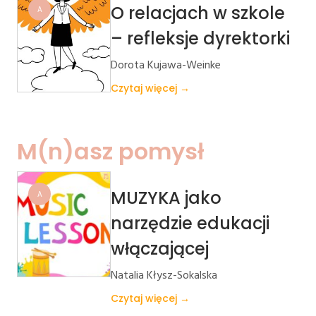
O relacjach w szkole
A
– refleksje dyrektorki
Dorota Kujawa-Weinke
Czytaj więcej →
M(n)asz pomysł
MUZYKA jako
A
narzędzie edukacji
włączającej
Natalia Kłysz-Sokalska
Czytaj więcej →