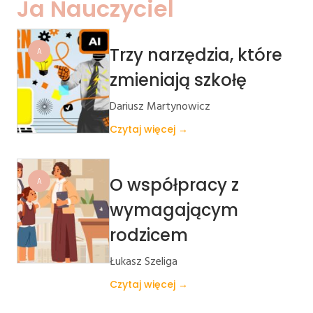
Ja Nauczyciel
Trzy narzędzia, które
A
zmieniają szkołę
Dariusz Martynowicz
Czytaj więcej →
O współpracy z
A
wymagającym
rodzicem
Łukasz Szeliga
Czytaj więcej →