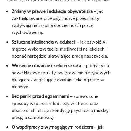
Zobacz, o czym warto przeczytać w tym wydaniu:
Zmiany w prawie i edukacja obywatelska
– jak
zaktualizowane przepisy i nowe przedmioty
wpływają na szkolną codzienność i pracę
wychowawczą.
Sztuczna inteligencja w edukacji
– jak oswoić AI,
mądrze wykorzystać jej możliwości na lekcjach i
poznać narzędzia ułatwiające pracę nauczyciela.
Wiosenne otwarcie i zielona szkoła
– pomysły na
nowe klasowe rytuały, świętowanie nietypowych
okazji oraz angażujące działania ekologiczne w
plenerze.
Bez paniki przed egzaminami
– sprawdzone
sposoby wsparcia młodzieży w stresie oraz
dbanie o ich relacje i kondycję psychiczną między
presją a samotnością.
O współpracy z wymagającym rodzicem
– jak