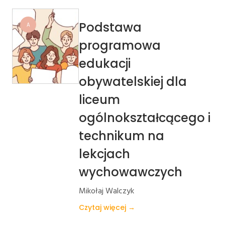
Podstawa
A
programowa
edukacji
obywatelskiej dla
liceum
ogólnokształcącego i
technikum na
lekcjach
wychowawczych
Mikołaj Walczyk
Czytaj więcej →