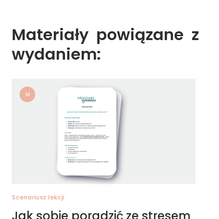
Materiały 
powiązane 
z 
wydaniem: 
M
Scenariusz lekcji
Jak sobie poradzić ze stresem