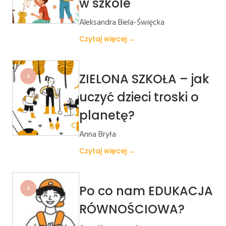
w szkole
Aleksandra Biela-Święcka
Czytaj więcej →
ZIELONA SZKOŁA – jak
A
uczyć dzieci troski o
planetę?
Anna Bryła
Czytaj więcej →
Po co nam EDUKACJA
A
RÓWNOŚCIOWA?