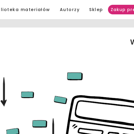
blioteka materiałów
Autorzy
Sklep
Zakup pr
W