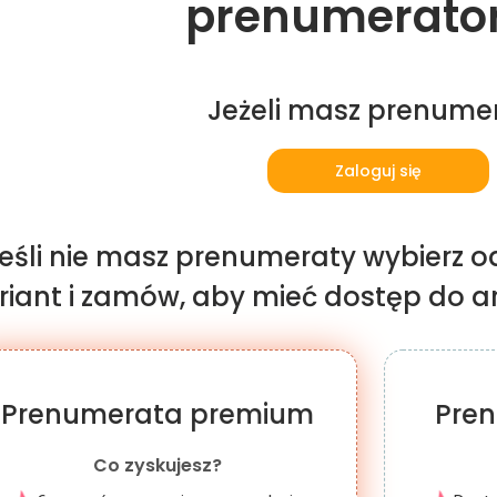
prenumerato
Jeżeli masz prenume
Zaloguj się
eśli nie masz prenumeraty wybierz o
iant i zamów, aby mieć dostęp do art
Prenumerata premium
Pre
Co zyskujesz?