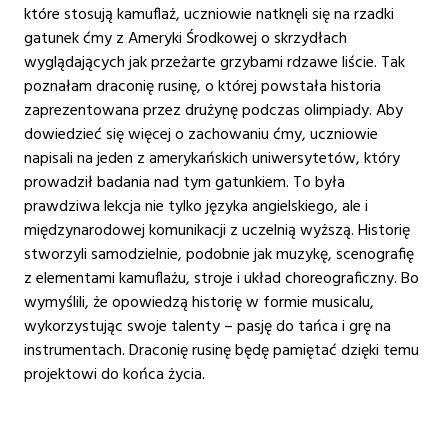
które stosują kamuflaż, uczniowie natknęli się na rzadki
gatunek ćmy z Ameryki Środkowej o skrzydłach
wyglądających jak przeżarte grzybami rdzawe liście. Tak
poznałam draconię rusinę, o której powstała historia
zaprezentowana przez drużynę podczas olimpiady. Aby
dowiedzieć się więcej o zachowaniu ćmy, uczniowie
napisali na jeden z amerykańskich uniwersytetów, który
prowadził badania nad tym gatunkiem. To była
prawdziwa lekcja nie tylko języka angielskiego, ale i
międzynarodowej komunikacji z uczelnią wyższą. Historię
stworzyli samodzielnie, podobnie jak muzykę, scenografię
z elementami kamuflażu, stroje i układ choreograficzny. Bo
wymyślili, że opowiedzą historię w formie musicalu,
wykorzystując swoje talenty – pasję do tańca i grę na
instrumentach. Draconię rusinę będę pamiętać dzięki temu
projektowi do końca życia.