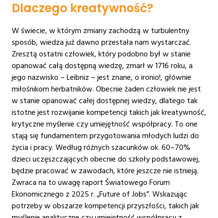
Dlaczego kreatywność?
W świecie, w którym zmiany zachodzą w turbulentny
sposób, wiedza już dawno przestała nam wystarczać.
Zresztą ostatni człowiek, który podobno był w stanie
opanować całą dostępną wiedzę, zmarł w 1716 roku, a
jego nazwisko – Leibniz – jest znane, o ironio!, głównie
miłośnikom herbatników. Obecnie żaden człowiek nie jest
w stanie opanować całej dostępnej wiedzy, dlatego tak
istotne jest rozwijanie kompetencji takich jak kreatywność,
krytyczne myślenie czy umiejętność współpracy. To one
stają się fundamentem przygotowania młodych ludzi do
życia i pracy. Według różnych szacunków ok. 60–70%
dzieci uczęszczających obecnie do szkoły podstawowej,
będzie pracować w zawodach, które jeszcze nie istnieją.
Zwraca na to uwagę raport Światowego Forum
Ekonomicznego z 2025 r. „Future of Jobs”. Wskazując
potrzeby w obszarze kompetencji przyszłości, takich jak
myślenie analityczne czy umiejętność współpracy z