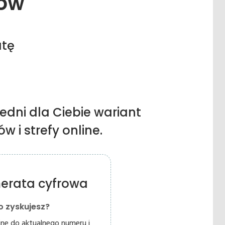
ów
atę
edni dla Ciebie wariant
 i strefy online.
erata cyfrowa
o zyskujesz?
ine do aktualnego numeru i