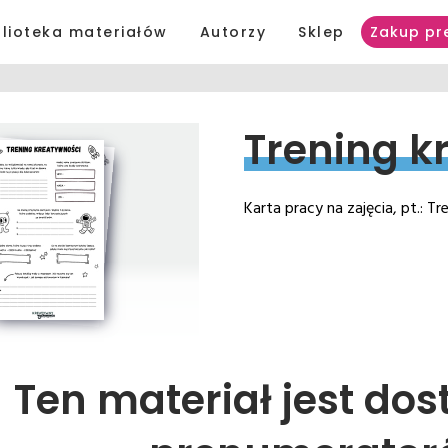
blioteka materiałów
Autorzy
Sklep
Zakup pr
Trening 
k
Karta pracy na zajęcia, pt.: T
Ten materiał jest dos