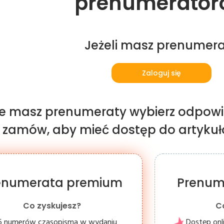
prenumerator
Jeżeli masz prenumer
Zaloguj się
nie masz prenumeraty wybierz odpowi
i zamów, aby mieć dostęp do artykułów
enumerata premium
Prenum
Co zyskujesz?
C
6 numerów czasopisma w wydaniu
Dostęp onl