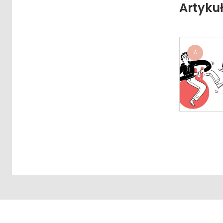
Artyku
A