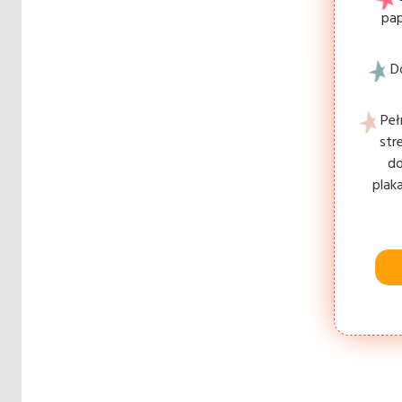
pap
D
Peł
str
do
plak