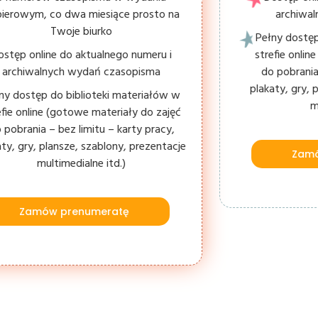
ierowym, co dwa miesiące prosto na
archiwa
Twoje biurko
Pełny dostęp
ostęp online do aktualnego numeru i
strefie onli
archiwalnych wydań czasopisma
do pobrania
plakaty, gry, 
ny dostęp do biblioteki materiałów w
m
efie online (gotowe materiały do zajęć
 pobrania – bez limitu – karty pracy,
aty, gry, plansze, szablony, prezentacje
Zamó
multimedialne itd.)
Zamów prenumeratę