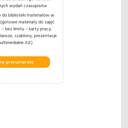
lnych wydań czasopisma
 do biblioteki materiałów w
ne (gotowe materiały do zajęć
 – bez limitu – karty pracy,
plansze, szablony, prezentacje
ultimedialne itd.)
w prenumeratę