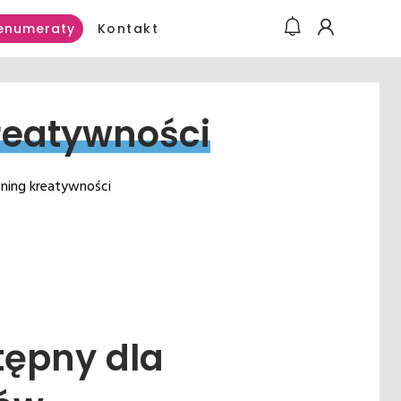
Kontakt
enumeraty
reatywności
rening kreatywności
tępny dla