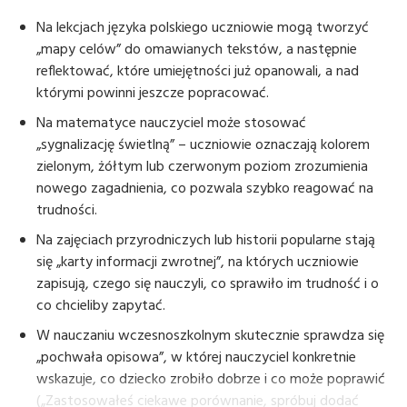
Na lekcjach języka polskiego uczniowie mogą tworzyć
„mapy celów” do omawianych tekstów, a następnie
reflektować, które umiejętności już opanowali, a nad
którymi powinni jeszcze popracować.
Na matematyce nauczyciel może stosować
„sygnalizację świetlną” – uczniowie oznaczają kolorem
zielonym, żółtym lub czerwonym poziom zrozumienia
nowego zagadnienia, co pozwala szybko reagować na
trudności.
Na zajęciach przyrodniczych lub historii popularne stają
się „karty informacji zwrotnej”, na których uczniowie
zapisują, czego się nauczyli, co sprawiło im trudność i o
co chcieliby zapytać.
W nauczaniu wczesnoszkolnym skutecznie sprawdza się
„pochwała opisowa”, w której nauczyciel konkretnie
wskazuje, co dziecko zrobiło dobrze i co może poprawić
(„Zastosowałeś ciekawe porównanie, spróbuj dodać