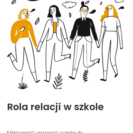
Rola 
relacji 
w 
szkole
Efektywność i gotowość uczniów do