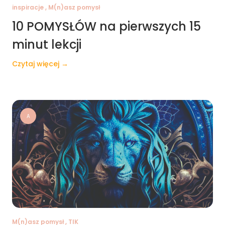
inspiracje , M(n)asz pomysł
10 POMYSŁÓW na pierwszych 15
minut lekcji
Czytaj więcej →
A
M(n)asz pomysł , TIK