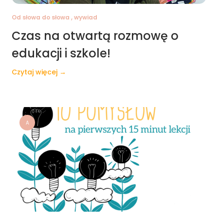
Od słowa do słowa , wywiad
Czas na otwartą rozmowę o
edukacji i szkole!
Czytaj więcej →
A