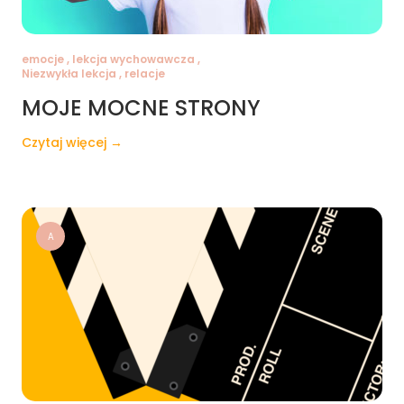
emocje , lekcja wychowawcza ,
Niezwykła lekcja , relacje
MOJE MOCNE STRONY
Czytaj więcej →
A