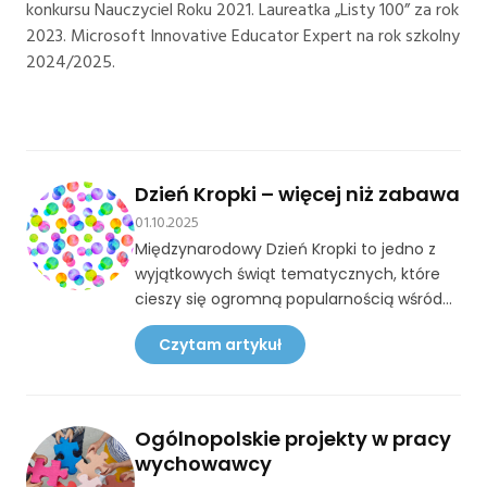
konkursu Nauczyciel Roku 2021. Laureatka „Listy 100” za rok
2023. Microsoft Innovative Educator Expert na rok szkolny
2024/2025.
Dzień Kropki – więcej niż zabawa
01.10.2025
Międzynarodowy Dzień Kropki to jedno z
wyjątkowych świąt tematycznych, które
cieszy się ogromną popularnością wśród
nauczycieli w Polsce i na całym świecie.
Czytam artykuł
Obchodzony co roku 15 września stał się
symbolem kreatywności, odwagi i wiary we
własne możliwości. Choć na pierwszy rzut
oka może się wydawać, że to tylko zabawa
Ogólnopolskie projekty w pracy
z motywem kropki jako znakiem
wychowawcy
graficznym, Dzień Kropki niesie za sobą