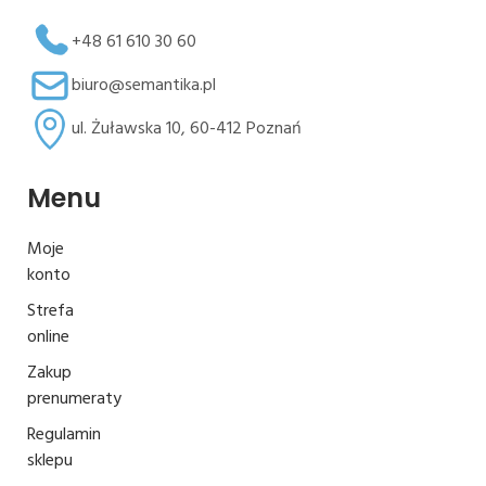
+48 61 610 30 60
biuro@semantika.pl
ul. Żuławska 10, 60-412 Poznań
Menu
Moje
konto
Strefa
online
Zakup
prenumeraty
Regulamin
sklepu