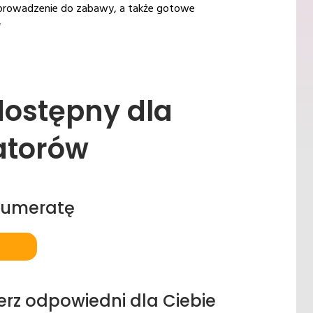
 wprowadzenie do zabawy, a także gotowe
w
 dostępny dla
atorów
numeratę
erz odpowiedni dla Ciebie