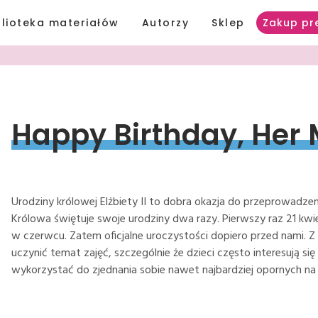
blioteka materiałów
Autorzy
Sklep
Zakup pr
Happy 
Birthday, 
Her 
Urodziny królowej Elżbiety II to dobra okazja do przeprowadzeni
Królowa świętuje swoje urodziny dwa razy. Pierwszy raz 21 kwiet
w czerwcu. Zatem oficjalne uroczystości dopiero przed nami
uczynić temat zajęć, szczególnie że dzieci często interesują si
wykorzystać do zjednania sobie nawet najbardziej opornych na 