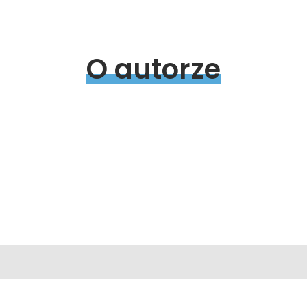
O 
autorze