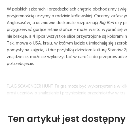
W polskich szkołach i przedszkolach chętnie obchodzimy święta
przyjemnością uczymy o rodzinie królewskiej. Chcemy zafasc
Anglosasów, a uczniowie doskonale rozpoznają
Big Ben
czy p
przygrzewać gorące letnie słońce – może warto wybrać się w 
nie brakuje, a 4 lipca wszystkie ulice przystrojone są kolorami
Tak, mowa o USA, kraju, w którym ludzie uśmiechają się szeroko,
pomysły na zajęcia, które przybliżą dzieciom kulturę Stanów 
znajdziecie, możecie wykorzystać w całości do przeprowadzeni
potrzebujecie.
FLAG SCAVENGER HUNT Ta gra może być wykorzystania w kilku w
prosi uczniów o znalezienie i przyniesienie przedmiotów w trz
Ten artykuł jest dostępn