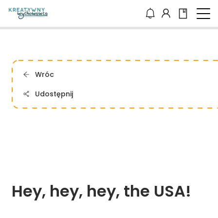
Wróc
Udostępnij
Hey, 
hey, 
hey, 
the 
USA!