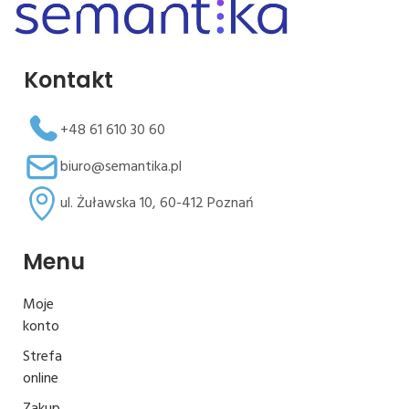
Kontakt
+48 61 610 30 60
biuro@semantika.pl
ul. Żuławska 10, 60-412 Poznań
Menu
Moje
konto
Strefa
online
Zakup