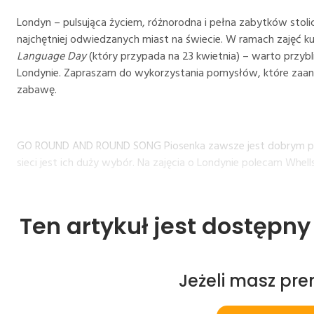
Londyn – pulsująca życiem, różnorodna i pełna zabytków stolica
najchętniej odwiedzanych miast na świecie. W ramach zajęć ku
Language Day
(który przypada na 23 kwietnia) – warto przybl
Londynie. Zapraszam do wykorzystania pomysłów, które zaan
zabawę.
GO ROUND AND ROUND SONG Piosenka zawsze jest dobrym pomy
sieci jest ich duży wybór. Na zajęcia o Londynie polecam Whe
Ten artykuł jest dostępn
Jeżeli masz pr