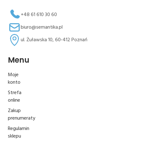
+48 61 610 30 60
biuro@semantika.pl
ul. Żuławska 10, 60-412 Poznań
Menu
Moje
konto
Strefa
online
Zakup
prenumeraty
Regulamin
sklepu