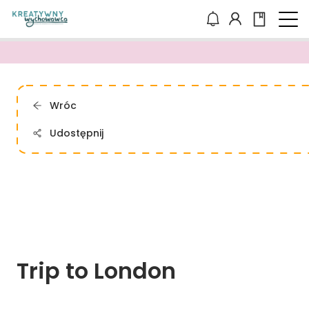
Wróc
Udostępnij
Trip 
to 
London