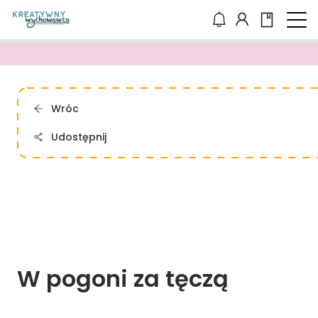
Wróc
Udostępnij
W 
pogoni 
za 
tęczą