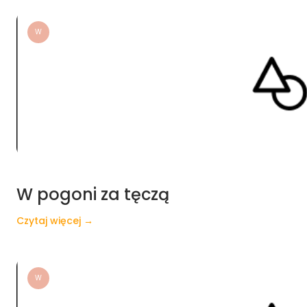
W
W pogoni za tęczą
Czytaj więcej →
W