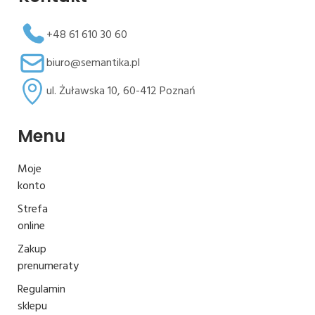
+48 61 610 30 60
biuro@semantika.pl
ul. Żuławska 10, 60-412 Poznań
Menu
Moje
konto
Strefa
online
Zakup
prenumeraty
Regulamin
sklepu