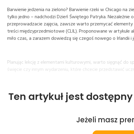
Barwienie jedzenia na zielono? Barwienie rzeki w Chicago na z
tylko jedno – nadchodzi Dzień Świętego Patryka. Niezależnie 
przeprowadzacie zajęcia, zawsze warto przemycać elementy k
treści międzyprzedmiotowe (CLIL). Proponowane w artykule a
miło czas, a zarazem dowiedzą się czegoś nowego o Irlandii i je
Planując lekcję z elementami kulturowymi, warto sięgnąć do 
święcie czy innym wydarzeniu, które chcecie przedstawić ucz
Ten artykuł jest dostępn
Jeżeli masz pr