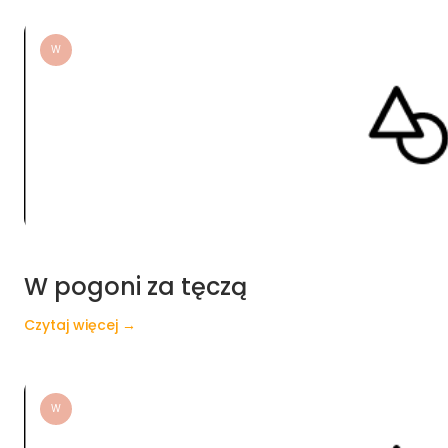
W
W pogoni za tęczą
Czytaj więcej →
W