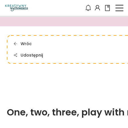
Wróc
Udostępnij
One, 
two, 
three, 
play 
with 