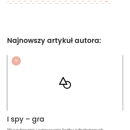
Najnowszy artykuł autora:
W
I spy – gra