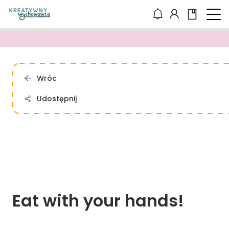
Wróc
Udostępnij
Eat 
with 
your 
hands!