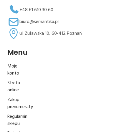
+48 61 610 30 60
biuro@semantika.pl
ul. Żuławska 10, 60-412 Poznań
Menu
Moje
konto
Strefa
online
Zakup
prenumeraty
Regulamin
sklepu