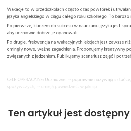
Wakacje to w przedszkolach często czas powtórek i utrwalani
języka angielskiego w ciągu całego roku szkolnego. To bardzo
Po pierwsze, kluczem do sukcesu w nauczaniu języka jest sp
aby uczniowie dobrze je opanowali.
Po drugie, frekwencja na wakacyjnych lekcjach jest zawsze ni
ominęły nowe, ważne zagadnienia. Proponujemy kreatywny p
związanych z jedzeniem. Publikujemy scenariusz zajęć i potrze
CELE OPERACYJNE: Uczniowie: ◦◦ poprawnie nazywają sztućc
spożywczych, ◦◦ umieją powiedzieć, w jaki sp
Ten artykuł jest dostępn