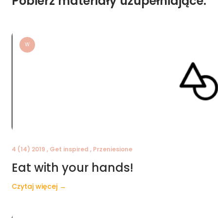
Pobierz materiały uzupełniające:
W
4 (14) 2019 , Get inspired , Przeniesione
Eat with your hands!
Czytaj więcej →