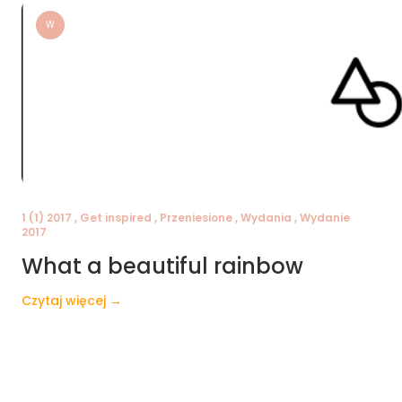
W
1 (1) 2017 , Get inspired , Przeniesione , Wydania , Wydanie
2017
What a beautiful rainbow
Czytaj więcej →