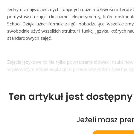
Jednym z najwdzięcznych i dających duże możliwości interpret
pomysłów na zajęcia kulinarne i eksperymenty, które doskonal
School. Dzięki luźnej formule zajęć i pobudzającej wszelkie zm
swobodnie użyć wszelkich struktur i funkcji języka, których n
standardowych zajęć.
Zajęcia językowe to nie tylko powtarzanie słówek i nauka no
w pierwszym etapie edukacji to przede wszystkim świetna z
Ten artykuł jest dostępn
Jeżeli masz pr