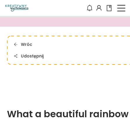
Wróc
Udostępnij
What 
a 
beautiful 
rainbow