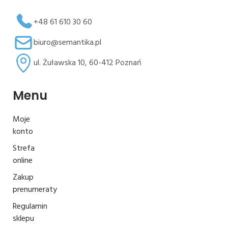
+48 61 610 30 60
biuro@semantika.pl
ul. Żuławska 10, 60-412 Poznań
Menu
Moje
konto
Strefa
online
Zakup
prenumeraty
Regulamin
sklepu