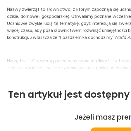
Nazwy zwierząt to słownictwo, z którym zapoznają się ucznio
dzikie, domowe i gospodarskie). Utrwalamy poznane wcześn
Uczniowie zwykle lubią tę tematykę, gdyż interesują się zwie
więcej czasu, aby poza słownictwem rozwinąć umiejętności 
konstrukcji. Zwłaszcza że 4 października obchodzimy
World A
Narzędzia TIK otwierają przed nami nowe możliwości, a także p
zamiast tracić czas na rzeczy mniej ważne z punktu widzenia k
Ten artykuł jest dostępn
Jeżeli masz pr