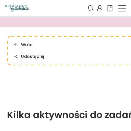
Wróc
Udostępnij
Kilka 
aktywności 
do 
zada