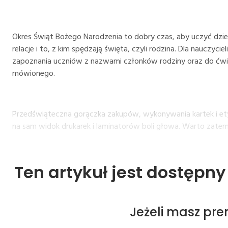
Okres Świąt Bożego Narodzenia to dobry czas, aby uczyć dziec
relacje i to, z kim spędzają święta, czyli rodzina. Dla nauczyciel
zapoznania uczniów z nazwami członków rodziny oraz do ćwic
mówionego.
Przedświąteczna gorączka zakupów, wykonywania kartek i etyk
na sam widok drukarek i laminatorów boli głowa. Warto zate
Ten artykuł jest dostępn
Jeżeli masz pr