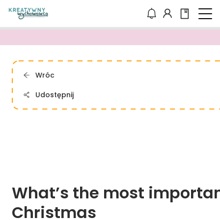
Wróc
Udostępnij
What’s 
the 
most 
importan
Christmas