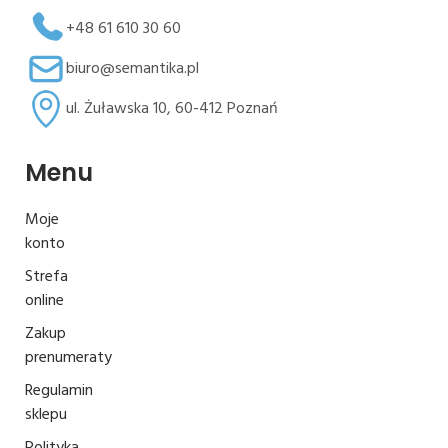
+48 61 610 30 60
biuro@semantika.pl
ul. Żuławska 10, 60-412 Poznań
Menu
Moje
konto
Strefa
online
Zakup
prenumeraty
Regulamin
sklepu