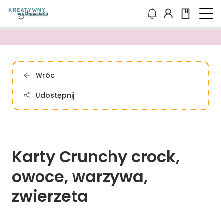
Wróc
Udostępnij
Karty 
Crunchy 
crock, 
owoce, 
warzywa, 
zwierzeta