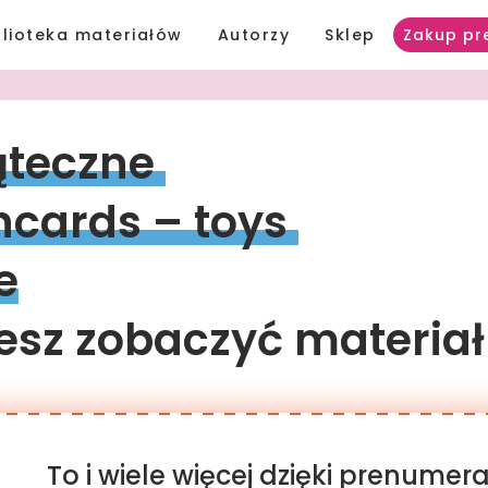
blioteka materiałów
Autorzy
Sklep
Zakup pr
teczne 
hcards 
– 
toys 
e
sz zobaczyć materiał
To i wiele więcej dzięki prenume