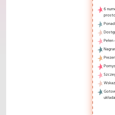
6 num
prosto
Ponad 
Dostę
Pełen 
Nagran
Prezen
Pomysł
Szcze
Wskaz
Gotowe
układa