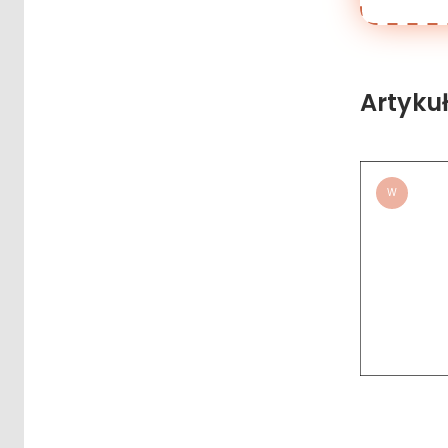
Artyku
W