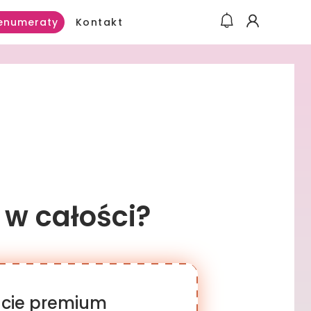
Kontakt
enumeraty
 w całości?
racie premium