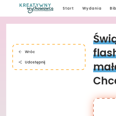
Start
Wydania
Bi
Świą
flas
Wróc
Udostępnij
mał
Chce