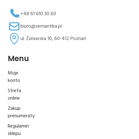
+48 61 610 30 60
biuro@semantika.pl
ul. Żuławska 10, 60-412 Poznań
Menu
Moje
konto
Strefa
online
Zakup
prenumeraty
Regulamin
sklepu