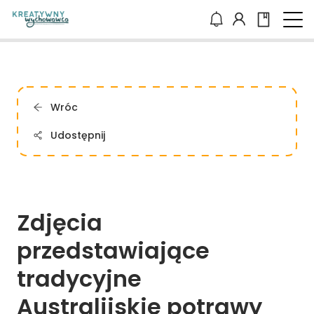
Wróc
Udostępnij
Zdjęcia 
przedstawiające 
tradycyjne 
Australijskie 
potrawy