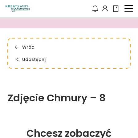
Wróc
Udostępnij
Zdjęcie 
Chmury 
– 
8
Chcesz zobaczyć