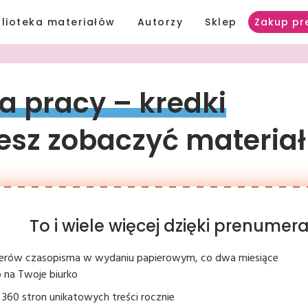
blioteka materiałów
Autorzy
Sklep
Zakup pr
a 
pracy 
– 
kredki
sz zobaczyć materiał
To i wiele więcej dzięki prenume
erów czasopisma w wydaniu papierowym, co dwa miesiące
 na Twoje biurko
360 stron unikatowych treści rocznie