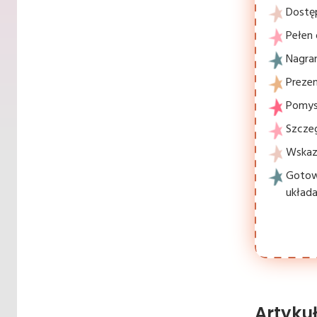
Dostę
Pełen 
Nagran
Prezen
Pomysł
Szcze
Wskaz
Gotowe
układa
Artyku