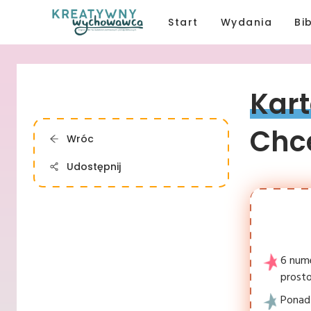
Start
Wydania
Bi
Kart
Chce
Wróc
Udostępnij
6 num
prosto
Ponad 