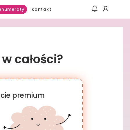
Kontakt
enumeraty
 w całości?
racie premium