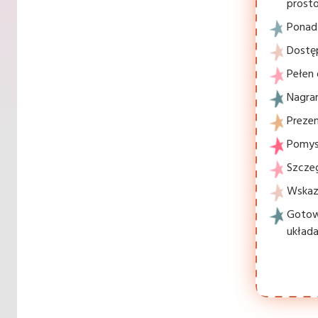
prosto
Ponad 
Dostę
Pełen 
Nagran
Prezen
Pomysł
Szcze
Wskaz
Gotowe
układa