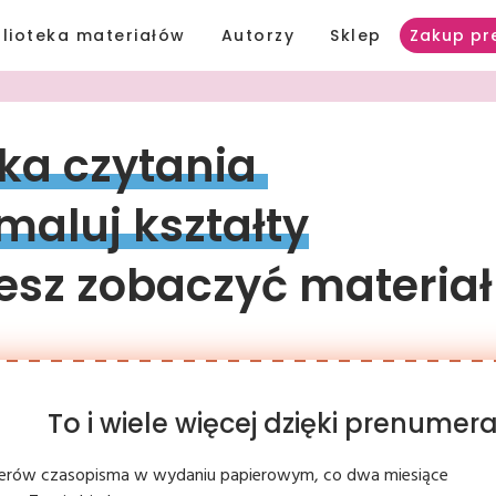
blioteka materiałów
Autorzy
Sklep
Zakup pr
ka 
czytania 
maluj 
kształty
sz zobaczyć materiał
To i wiele więcej dzięki prenume
erów czasopisma w wydaniu papierowym, co dwa miesiące