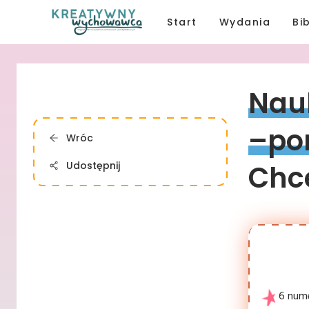
Start
Wydania
Bi
Nau
–po
Wróc
Udostępnij
Chce
6 num