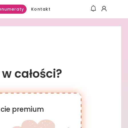
Kontakt
enumeraty
 w całości?
racie premium