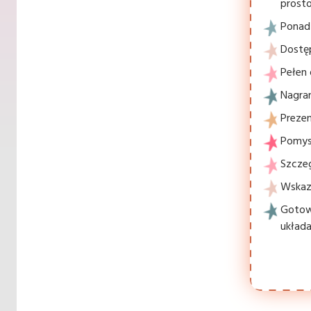
prosto
Ponad 
Dostę
Pełen 
Nagran
Prezen
Pomysł
Szcze
Wskaz
Gotowe
układa