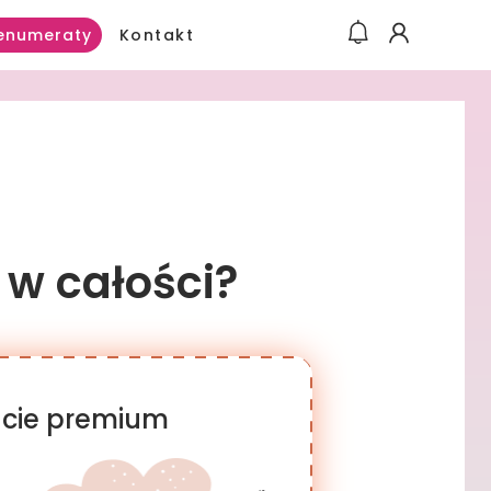
Kontakt
enumeraty
 w całości?
racie premium