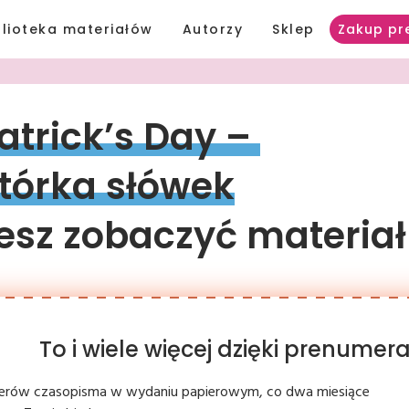
blioteka materiałów
Autorzy
Sklep
Zakup pr
atrick’s 
Day 
– 
tórka 
słówek
sz zobaczyć materiał
To i wiele więcej dzięki prenume
erów czasopisma w wydaniu papierowym, co dwa miesiące