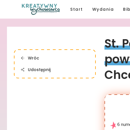
Start
Wydania
Bi
St. 
P
pow
Wróc
Udostępnij
Chce
6 num