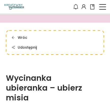
Wróc
Udostępnij
Wycinanka 
ubieranka 
– 
ubierz 
misia