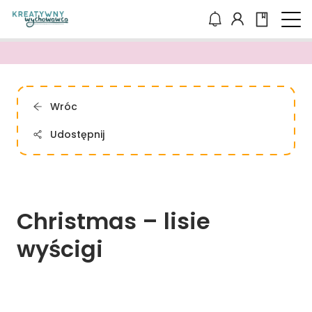
Wróc
Udostępnij
Christmas 
– 
lisie 
wyścigi