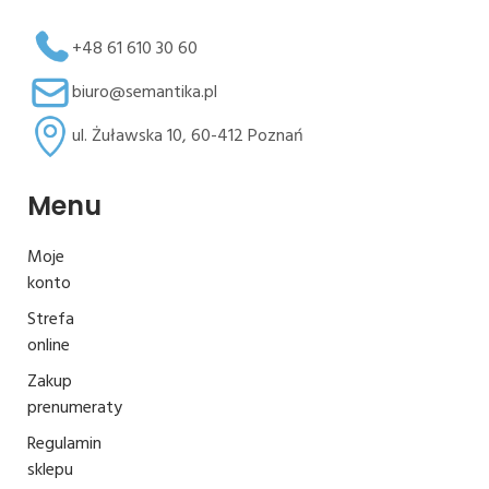
+48 61 610 30 60
biuro@semantika.pl
ul. Żuławska 10, 60-412 Poznań
Menu
Moje
konto
Strefa
online
Zakup
prenumeraty
Regulamin
sklepu