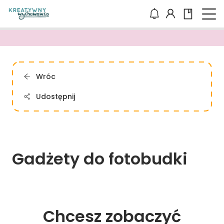
Wróc
Udostępnij
Gadżety 
do 
fotobudki
Chcesz zobaczyć