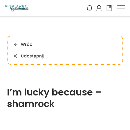
Wróc
Udostępnij
I’m 
lucky 
because 
– 
shamrock