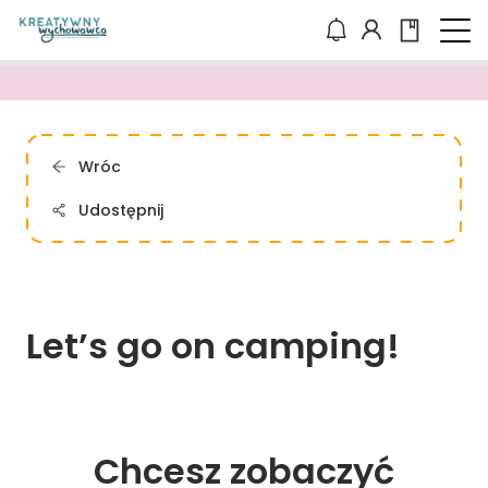
Wróc
Udostępnij
Let’s 
go 
on 
camping!
Chcesz zobaczyć